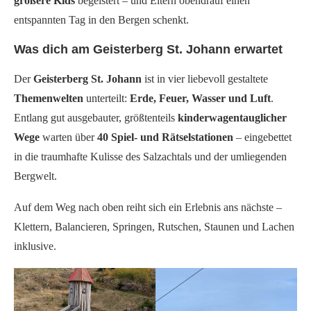
größere Kids
begeistert – und Eltern obendrauf einen
entspannten Tag in den Bergen schenkt.
Was dich am Geisterberg St. Johann erwartet
Der
Geisterberg St. Johann
ist in vier liebevoll gestaltete
Themenwelten
unterteilt:
Erde, Feuer, Wasser und Luft
.
Entlang gut ausgebauter, größtenteils
kinderwagentauglicher
Wege
warten über
40 Spiel- und Rätselstationen
– eingebettet
in die traumhafte Kulisse des Salzachtals und der umliegenden
Bergwelt.
Auf dem Weg nach oben reiht sich ein Erlebnis ans nächste –
Klettern, Balancieren, Springen, Rutschen, Staunen und Lachen
inklusive.