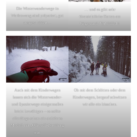
Die Winterwanderwege in
… und es gibt sehr
Werfenweng sind präpariert, gut
übersichtliche Karten am
ausgeschildert…
Wegesrand. Vorbildlich!
Auch mit dem Kinderwagen
Ob mit dem Schlitten oder dem
lassen sich die Winterwander-
Kinderwagen, bergauf schwitzen
und Spazierwege einigermaßen
wir alle ein bisschen.
leicht bewältigen – es sollte
allerdings schon ein stabileres
Modell mit „Offroad“-Bereifung
sein.