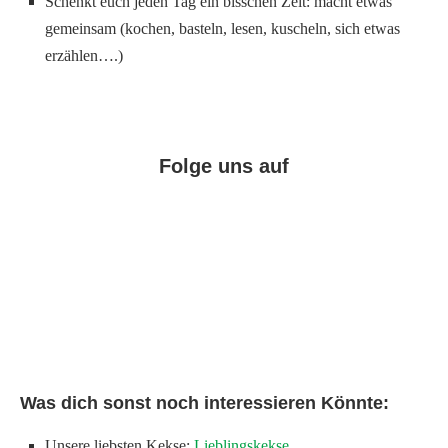
Schenkt euch jeden Tag ein bisschen Zeit: macht etwas
gemeinsam (kochen, basteln, lesen, kuscheln, sich etwas
erzählen….)
Folge uns auf
Facebook
Instagram
Pinterest
Was dich sonst noch interessieren Könnte:
Unsere liebsten Kekse:
Lieblingskekse