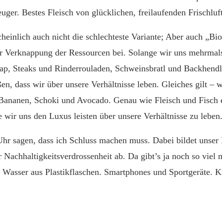
euger. Bestes Fleisch von glücklichen, freilaufenden Frischl
cheinlich auch nicht die schlechteste Variante; Aber auch „Bio
zur Verknappung der Ressourcen bei. Solange wir uns mehrma
p, Steaks und Rinderrouladen, Schweinsbratl und Backhendl
en, dass wir über unsere Verhältnisse leben. Gleiches gilt – 
Bananen, Schoki und Avocado. Genau wie Fleisch und Fisch e
 wir uns den Luxus leisten über unsere Verhältnisse zu leben
r sagen, dass ich Schluss machen muss. Dabei bildet unser 
r Nachhaltigkeitsverdrossenheit ab. Da gibt’s ja noch so viel
 Wasser aus Plastikflaschen. Smartphones und Sportgeräte. 