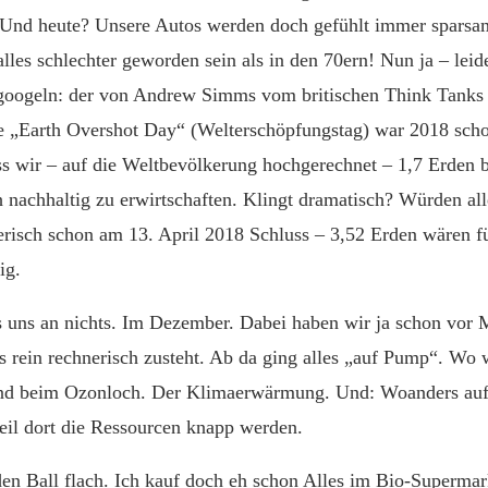
. Und heute? Unsere Autos werden doch gefühlt immer sparsam
lles schlechter geworden sein als in den 70ern! Nun ja – leid
hgoogeln: der von Andrew Simms vom britischen Think Tank
e „Earth Overshot Day“ (Welterschöpfungstag) war 2018 sch
ass wir – auf die Weltbevölkerung hochgerechnet – 1,7 Erden
h nachhaltig zu erwirtschaften. Klingt dramatisch? Würden all
erisch schon am 13. April 2018 Schluss – 3,52 Erden wären fü
ig.
s uns an nichts. Im Dezember. Dabei haben wir ja schon vor 
s rein rechnerisch zusteht. Ab da ging alles „auf Pump“. Wo 
Und beim Ozonloch. Der Klimaerwärmung. Und: Woanders auf 
il dort die Ressourcen knapp werden.
 den Ball flach. Ich kauf doch eh schon Alles im Bio-Superma