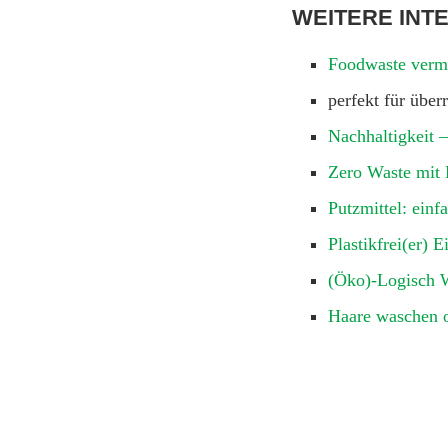
WEITERE INT
Foodwaste verme
perfekt für über
Nachhaltigkeit –
Zero Waste mit
Putzmittel: einf
Plastikfrei(er) 
(Öko)-Logisch 
Haare waschen o