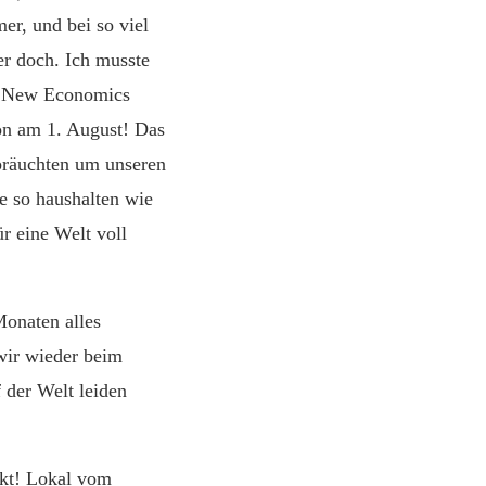
er, und bei so viel
er doch. Ich musste
s New Economics
on am 1. August! Das
 bräuchten um unseren
e so haushalten wie
r eine Welt voll
Monaten alles
wir wieder beim
der Welt leiden
rkt! Lokal vom