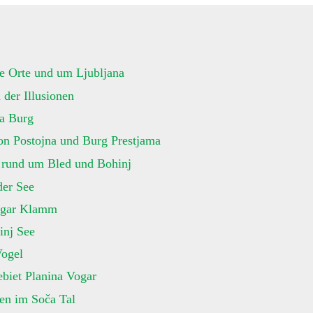
e Orte und um Ljubljana
der Illusionen
na Burg
on Postojna und Burg Prestjama
n rund um Bled und Bohinj
der See
tgar Klamm
inj See
ogel
biet Planina Vogar
n im Soča Tal