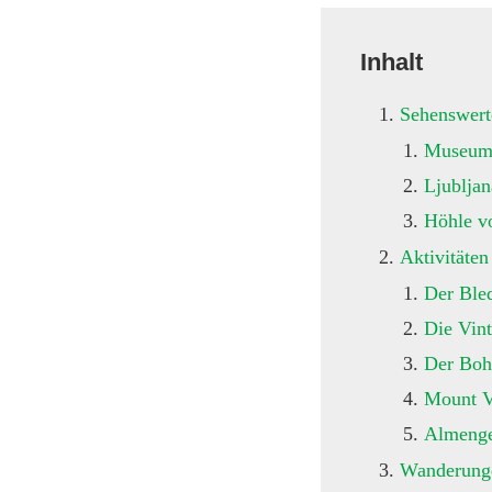
Inhalt
Sehenswert
Museum 
Ljublja
Höhle v
Aktivitäte
Der Ble
Die Vin
Der Boh
Mount V
Almenge
Wanderunge