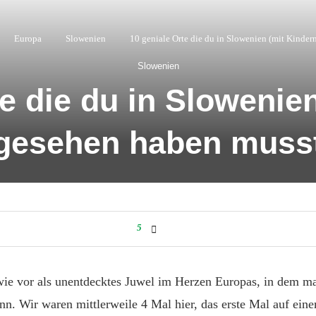
Europa
Slowenien
10 geniale Orte die du in Slowenien (mit Kinder
Slowenien
e die du in Slowenie
gesehen haben muss
5
wie vor als unentdecktes Juwel im Herzen Europas, in dem m
nn. Wir waren mittlerweile 4 Mal hier, das erste Mal auf ein