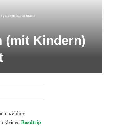
n) gesehen haben musst
n (mit Kindern)
t
an unzählige
em kleinen
Roadtrip