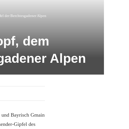
el der Berchtesgadener Alpen
opf, dem
sgadener Alpen
l und Bayrisch Gmain
sender-Gipfel des