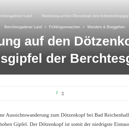
erchtesgadener Land
Wanderung auf den Dötzenkopf, dem Schmetterlingsgipf
Berchtesgadener Land
Frühlingserwachen
Wandern & Berggehen
ng auf den Dötzenk
sgipfel der Berchte
7
feine Aussichtswanderung zum Dötzenkopf bei Bad Reichenhal
hohen Gipfel. Der Dötzenkopf ist somit der niedrigste Eintau