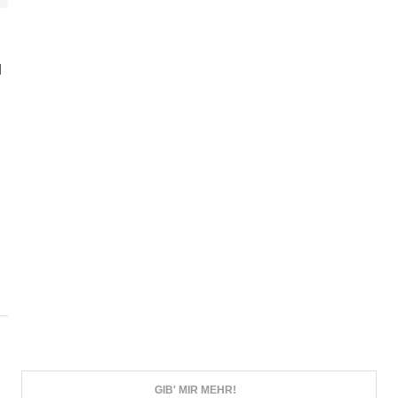
N
GIB' MIR MEHR!