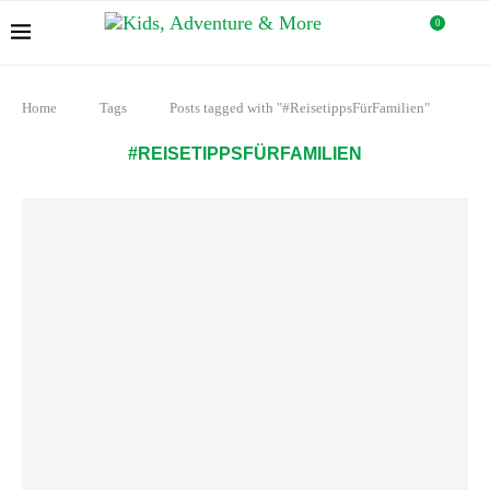
0
Home
Tags
Posts tagged with "#ReisetippsFürFamilien"
#REISETIPPSFÜRFAMILIEN