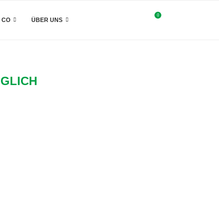
0
& CO
ÜBER UNS
GLICH