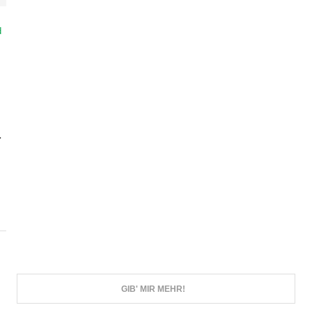
d
.
GIB' MIR MEHR!