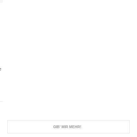
e
GIB' MIR MEHR!