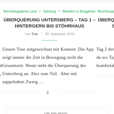
Berchtesgadener Land
Salzburg
Wandern & Berggehen
Berchtesg
ÜBERQUERUNG UNTERSBERG – TAG 1 –
ÜBERQ
HINTERGERN BIS STÖHRHAUS
von
Tom
30. September 2018
Unsere Tour aufgezeichnet mit Komoot. Die App
Tag 2 de
zeigt immer die Zeit in Bewegung nicht die
da wo Tag
it
Gesamtzeit. Heute steht die Überquerung des
komforta
,
Untersberg an. Also zum Teil. Aber mit
zappelndem Zwerg …
GIB' MIR MEHR!