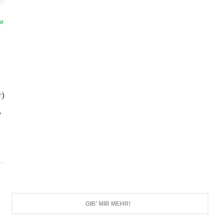
r
r)
,
GIB' MIR MEHR!