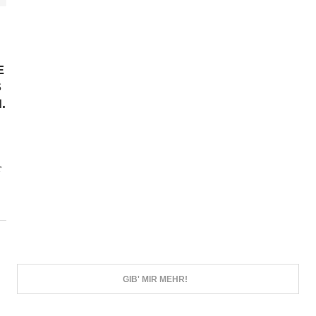
E
S
.
r
GIB' MIR MEHR!